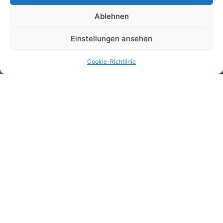
Ablehnen
Einstellungen ansehen
Langfristige Investition in Ihre Zahngesundheit
Ein Zahnersatz aus unserem Dentallabor ist nicht nur schön, sondern
Cookie-Richtlinie
auch langlebig. Hochwertige Materialien, präzise Verarbeitung und
ständige Qualitätskontrollen sorgen für eine lange Lebensdauer – und
sparen Ihnen langfristig Folgekosten.
Individueller Zahnersatz – 100 %
passgenau
Unser Zahnersatz wird individuell auf Ihre Zahn- und
Kieferstruktur abgestimmt. Durch moderne
CAD/CAM-Technologie und präzise Handarbeit
garantieren wir höchste Passgenauigkeit – für ein
angenehmes Tragegefühl und optimale Funktion.