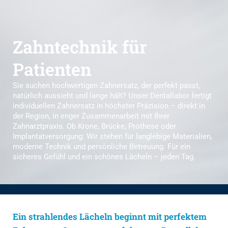
Zahntechnik für
Patienten
Sie suchen hochwertigen Zahnersatz, der perfekt passt,
natürlich aussieht und lange hält? Unser Dentallabor fertigt
individuellen Zahnersatz in höchster Präzision – direkt in
der Region, in enger Zusammenarbeit mit Ihrer
Zahnarztpraxis. Ob Krone, Brücke, Prothese oder
Implantatversorgung: Wir stehen für langlebige Materialien,
moderne Technik und persönliche Betreuung. Für ein
sicheres Gefühl und ein schönes Lächeln – jeden Tag.
Ein strahlendes Lächeln beginnt mit perfektem