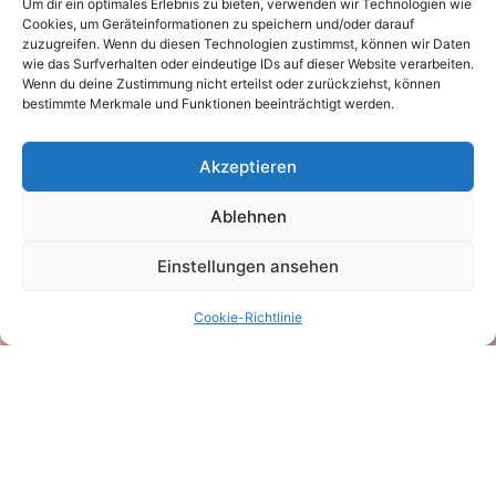
Um dir ein optimales Erlebnis zu bieten, verwenden wir Technologien wie
Cookies, um Geräteinformationen zu speichern und/oder darauf
zuzugreifen. Wenn du diesen Technologien zustimmst, können wir Daten
wie das Surfverhalten oder eindeutige IDs auf dieser Website verarbeiten.
Wenn du deine Zustimmung nicht erteilst oder zurückziehst, können
bestimmte Merkmale und Funktionen beeinträchtigt werden.
Akzeptieren
Ablehnen
Einstellungen ansehen
Cookie-Richtlinie
Dental Design - Gunnar Dietz
Mühlstraße 30
69226 Nußloch
Telefon 0 62 24/17 99 600